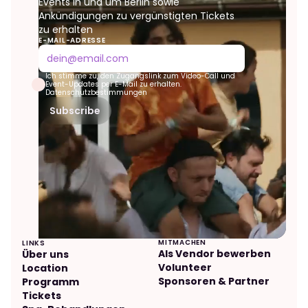
Events in und um Berlin sowie
Ankündigungen zu vergünstigten Tickets
zu erhalten
E-MAIL-ADRESSE
Ich stimme zu, den Zugangslink zum Video-Call und
Event-Updates per E-Mail zu erhalten.
Datenschutzbestimmungen
Subscribe
evolve festival
✕
Online now
MITMACHEN
LINKS
Als Vendor bewerben
Über uns
Volunteer
Location
Sponsoren & Partner
Programm
Tickets