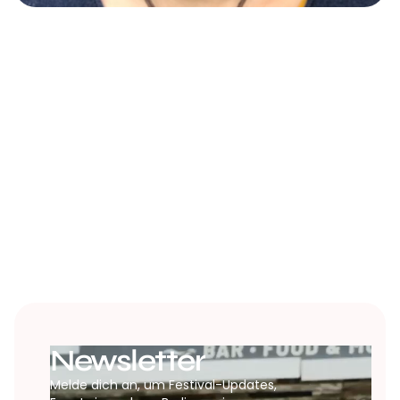
DISCOVER
Frankie Hengl stärkt Menschen mit einem Fokus auf
nachhaltiges Leben, ganzheitliche Gesundheit und
naturbasierte Weisheit. Die Expertise in integrativer
Gesundheit und Quantum Human Design™ unterstützt
persönliches Wachstum und emotionale Freiheit.
Newsletter
Melde dich an, um Festival-Updates,