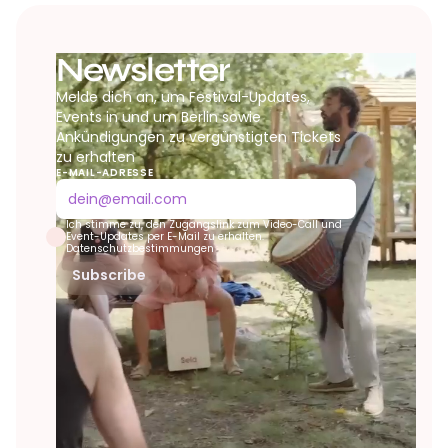
Newsletter
Melde dich an, um Festival-Updates,
Events in und um Berlin sowie
Ankündigungen zu vergünstigten Tickets
zu erhalten
E-MAIL-ADRESSE
Ich stimme zu, den Zugangslink zum Video-Call und
Event-Updates per E-Mail zu erhalten.
Datenschutzbestimmungen
Subscribe
evolve festival
✕
Online now