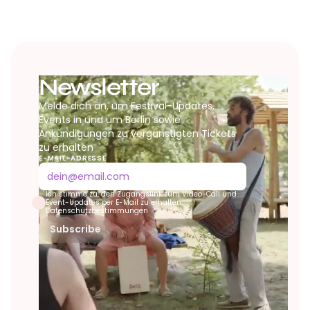
Newsletter
Melde dich an, um Festival-Updates,
Events in und um Berlin sowie
Ankündigungen zu vergünstigten Tickets
zu erhalten
E-MAIL-ADRESSE
Ich stimme zu, den Zugangslink zum Video-Call und
Event-Updates per E-Mail zu erhalten.
Datenschutzbestimmungen
Subscribe
evolve festival
✕