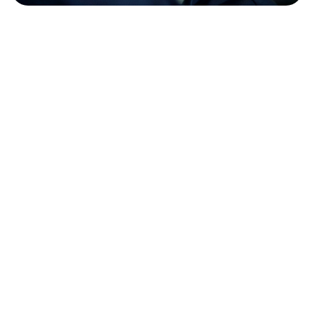
DANCE
Tauche ein in eine ekstatische Tanzreise mit Christian
Rippel, die dich auf intuitive Weise mit deinem Körper,
deiner Emotion und deiner inneren Wahrheit verbindet. Mit
einem feinen Gespür für musikalische Dramaturgie schafft
Christian Räume, in denen sich Bewegung ganz natürlich
entfalten darf – jenseits von Bewertung, festgelegten
Schritten oder Erwartungen.
Sein Set ist eine Einladung, dich durch verschiedene
Klangwelten tragen zu lassen – von sanften Rhythmen bis
hin zu kraftvollen Beats – immer in Verbindung mit dem
Hier und Jetzt. Ob tanzend, lauschend oder einfach
fühlend: Diese Session schenkt dir Raum für
Selbstausdruck, Transformation und echte Verbindung.